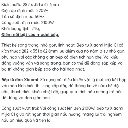
Kích thước: 282 x 351 x 62.6mm
Điện áp định mức: 220V~
Tần số định mức: 50Hz
Công suất định mức: 2100W
Khối lượng tịnh: 2.1kg
Điểm nổi bật của model bếp:
Thiết kế sang trọng, nhỏ gọn, linh hoạt: Bếp từ Xiaomi Mijia C1 có
kích thước 282 x 351 x 62.6mm, ưu điểm của nó nằm ở sự nhỏ gọn,
phù hợp với các không gian bếp có diện tích hạn chế. Với kiểu
dáng vuông vắn và sang trọng, bạn có thể dễ dàng sắp xếp và
bố trí không gian bếp sao cho hài hòa nhất.
Bếp từ đơn Xiaomi
: Sử dụng nút điều khiển vật lý (nút cơ) kết hợp
với màn hình hiển thị cung cấp đầy đủ thông tin về các chế độ
nấu, thanh điều khiển nhiệt độ, giúp quá trình nấu nướng trở nên
dễ dàng và đơn giản hơn.
Công suất vượt trội: Với công suất lên đến 2100W, bếp từ Xiaomi
Mijia C1 giúp rút ngắn thời gian nấu nướng, mang lại trải nghiệm
nấu ăn hiệu quả và tiện lợi.