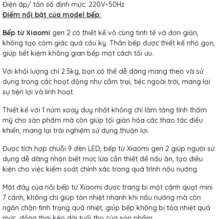
Điện áp/ tần số định mức: 220V~50Hz
Điểm nổi bật của model bếp:
Bếp từ Xiaomi
gen 2 có thiết kế vô cùng tinh tế và đơn giản,
không tạo cảm giác quá cầu kỳ. Thân bếp được thiết kế nhỏ gọn,
giúp tiết kiệm không gian bếp một cách tối ưu.
Với khối lượng chỉ 2.5kg, bạn có thể dễ dàng mang theo và sử
dụng trong các hoạt động như cắm trại, tiệc ngoài trời, mang lại
sự tiện lợi và linh hoạt.
Thiết kế với 1 núm xoay duy nhất không chỉ làm tăng tính thẩm
mỹ cho sản phẩm mà còn giúp tối giản hóa các thao tác điều
khiển, mang lại trải nghiệm sử dụng thuận lợi.
Được tích hợp chuỗi 9 đèn LED, bếp từ Xiaomi gen 2 giúp người sử
dụng dễ dàng nhận biết mức lửa cần thiết để nấu ăn, tạo điều
kiện cho việc kiểm soát chính xác trong quá trình nấu nướng.
Mặt đáy của nồi bếp từ Xiaomi được trang bị một cánh quạt mini
7 cánh, không chỉ giúp tản nhiệt nhanh khi nấu nướng mà còn
ngăn chặn tình trạng quá nhiệt, giúp bếp không bị tỏa nhiệt quá
mức, đồng thời kéo dài tuổi thọ của sản phẩm.