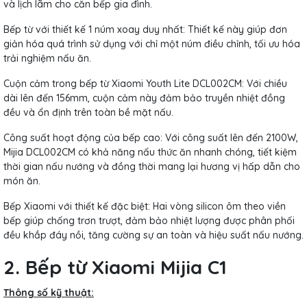
và lịch lãm cho căn bếp gia đình.
Bếp từ với thiết kế 1 núm xoay duy nhất: Thiết kế này giúp đơn
giản hóa quá trình sử dụng với chỉ một núm điều chỉnh, tối ưu hóa
trải nghiệm nấu ăn.
Cuộn cảm trong bếp từ Xiaomi Youth Lite DCL002CM: Với chiều
dài lên đến 156mm, cuộn cảm này đảm bảo truyền nhiệt đồng
đều và ổn định trên toàn bề mặt nấu.
Công suất hoạt động của bếp cao: Với công suất lên đến 2100W,
Mijia DCL002CM có khả năng nấu thức ăn nhanh chóng, tiết kiệm
thời gian nấu nướng và đồng thời mang lại hương vị hấp dẫn cho
món ăn.
Bếp Xiaomi với thiết kế đặc biệt: Hai vòng silicon ôm theo viền
bếp giúp chống trơn trượt, đảm bảo nhiệt lượng được phân phối
đều khắp đáy nồi, tăng cường sự an toàn và hiệu suất nấu nướng.
2. Bếp từ Xiaomi Mijia C1
Thông số kỹ thuật: