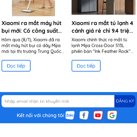
Xiaomi ra mắt máy hút
Xiaomi ra mắt tủ lạnh 4
bụi mới: Có công suất
cánh giá rẻ chỉ 9.4 triệu
600W, lực hút 16kpA,
đồng: Kháng khuẩn
Hôm qua (8/1), Xiaomi đã ra
Xiaomi chính thức ra mắt tủ
giá chỉ hơn 600 nghìn
99.99%, tiêu tốn chưa tới
mắt máy hút bụi có dây Mijia
lạnh Mijia Cross-Door 513L
mới tại thị trường Trung Quốc
phiên bản "Ink Feather Rock"
đồng
1 số điện/ngày, tích hợp
với mức giá cực kỳ hấp dẫn chỉ
tại Trung Quốc với mức giá
Wi-Fi
189 Nhân dân tệ...
2.699 nhân dân tệ (khoảng 9.4
Đọc tiếp
Đọc tiếp
triệu đồng). Sản...
ĐĂNG KÝ
Kết nối với chúng tôi: