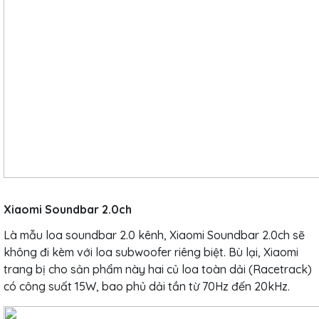
Xiaomi Soundbar 2.0ch
Là mẫu loa soundbar 2.0 kênh, Xiaomi Soundbar 2.0ch sẽ
không đi kèm với loa subwoofer riêng biệt. Bù lại, Xiaomi
trang bị cho sản phẩm này hai củ loa toàn dải (Racetrack)
có công suất 15W, bao phủ dải tần từ 70Hz đến 20kHz.