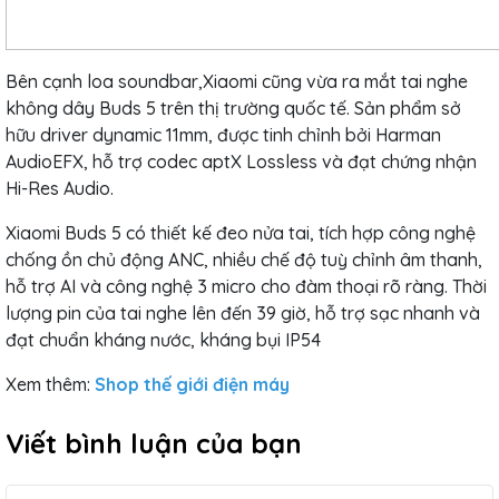
Bên cạnh loa soundbar,Xiaomi cũng vừa ra mắt tai nghe
không dây Buds 5 trên thị trường quốc tế. Sản phẩm sở
hữu driver dynamic 11mm, được tinh chỉnh bởi Harman
AudioEFX, hỗ trợ codec aptX Lossless và đạt chứng nhận
Hi-Res Audio.
Xiaomi Buds 5 có thiết kế đeo nửa tai, tích hợp công nghệ
chống ồn chủ động ANC, nhiều chế độ tuỳ chỉnh âm thanh,
hỗ trợ AI và công nghệ 3 micro cho đàm thoại rõ ràng. Thời
lượng pin của tai nghe lên đến 39 giờ, hỗ trợ sạc nhanh và
đạt chuẩn kháng nước, kháng bụi IP54
Xem thêm:
Shop thế giới điện máy
Viết bình luận của bạn