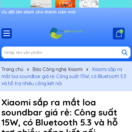
Ưu đãi lớn dành cho thành viên mới
0
Trang chủ
Báo Công nghệ Xiaomi
Xiaomi sắp ra
mắt loa soundbar giá rẻ: Công suất 15W, có Bluetooth 5.3
và hỗ trợ nhiều cổng kết nối
Xiaomi sắp ra mắt loa
soundbar giá rẻ: Công suất
15W, có Bluetooth 5.3 và hỗ