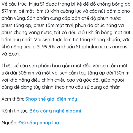
Về cấu trúc, Mijia S1 được trang bị kệ để đồ chống bỏng dài
371mm, bề mặt làm từ kính cường lực và các nút bấm piano
phân vùng. Sản phẩm cung cấp bốn chế độ phun nước:
phun tăng áp, phun tắm mặt trời, phun đa chức năng và
phun chống văng nước, tất cả đều điều khiển bằng một nút
bấm duy nhất. Vòi sen được làm từ đồng kháng khuẩn, với
khả năng tiêu diệt 99,9% vi khuẩn Staphylococcus aureus
và E.coli.
Thiết kế của sản phẩm bao gồm một đầu vòi sen tắm mặt
trời dài 305mm và một vòi sen cầm tay tăng áp dài 130mm,
với khả năng điều chỉnh chiều cao và góc độ, giúp người
dùng dễ dàng tùy chỉnh theo nhu cầu sử dụng cá nhân.
Xem thêm:
Shop thế giới điện máy
Kênh tin tức:
Báo công nghệ xiaomi
Nguồn:
Đời sống pháp luật