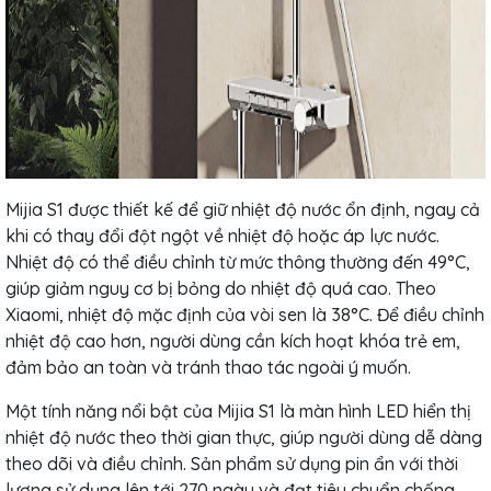
Mijia S1 được thiết kế để giữ nhiệt độ nước ổn định, ngay cả
khi có thay đổi đột ngột về nhiệt độ hoặc áp lực nước.
Nhiệt độ có thể điều chỉnh từ mức thông thường đến 49°C,
giúp giảm nguy cơ bị bỏng do nhiệt độ quá cao. Theo
Xiaomi, nhiệt độ mặc định của vòi sen là 38°C. Để điều chỉnh
nhiệt độ cao hơn, người dùng cần kích hoạt khóa trẻ em,
đảm bảo an toàn và tránh thao tác ngoài ý muốn.
Một tính năng nổi bật của Mijia S1 là màn hình LED hiển thị
nhiệt độ nước theo thời gian thực, giúp người dùng dễ dàng
theo dõi và điều chỉnh. Sản phẩm sử dụng pin ẩn với thời
lượng sử dụng lên tới 270 ngày và đạt tiêu chuẩn chống