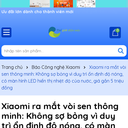
Ưu đãi lớn dành cho thành viên mới
0
Trang chủ
Báo Công nghệ Xiaomi
Xiaomi ra mắt vòi
sen thông minh: Không sợ bỏng vì duy trì ổn định độ nóng,
có màn hình LED hiển thị nhiệt độ của nước, giá gần 5 triệu
đồng
Xiaomi ra mắt vòi sen thông
minh: Không sợ bỏng vì duy
trì ổn định độ nóng, có màn