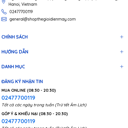
Hanoi, Vietnam
02477700119
general@shopthegioidienmay.com
CHÍNH SÁCH
HƯỚNG DẪN
DANH MỤC
ĐĂNG KÝ NHẬN TIN
MUA ONLINE (08:30 - 20:30)
02477700119
Tất cả các ngày trong tuần (Trừ tết Âm Lịch)
GÓP Ý & KHIẾU NẠI (08:30 - 20:30)
02477700119