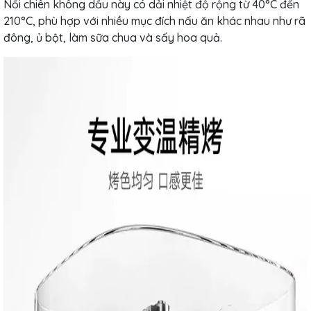
Nồi chiên không dầu này có dải nhiệt độ rộng từ 40°C đến
210°C, phù hợp với nhiều mục đích nấu ăn khác nhau như rã
đông, ủ bột, làm sữa chua và sấy hoa quả.