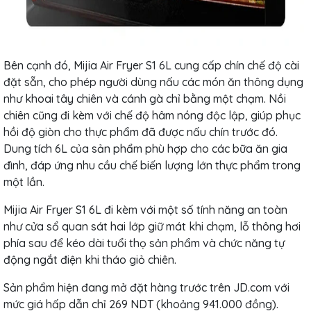
Bên cạnh đó, Mijia Air Fryer S1 6L cung cấp chín chế độ cài
đặt sẵn, cho phép người dùng nấu các món ăn thông dụng
như khoai tây chiên và cánh gà chỉ bằng một chạm. Nồi
chiên cũng đi kèm với chế độ hâm nóng độc lập, giúp phục
hồi độ giòn cho thực phẩm đã được nấu chín trước đó.
Dung tích 6L của sản phẩm phù hợp cho các bữa ăn gia
đình, đáp ứng nhu cầu chế biến lượng lớn thực phẩm trong
một lần.
Mijia Air Fryer S1 6L đi kèm với một số tính năng an toàn
như cửa sổ quan sát hai lớp giữ mát khi chạm, lỗ thông hơi
phía sau để kéo dài tuổi thọ sản phẩm và chức năng tự
động ngắt điện khi tháo giỏ chiên.
Sản phẩm hiện đang mở đặt hàng trước trên JD.com với
mức giá hấp dẫn chỉ 269 NDT (khoảng 941.000 đồng).