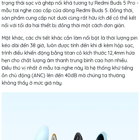
trạng thái sạc và ghép nối khá tương tự Redmi Buds 5 Pro -
mẫu tai nghe cao cấp của dòng Redmi Buds 5. Đồng thời,
sản phẩm cung cấp nút dưới cùng rất hữu ích để có thể kết
nối với tối đa hai thiết bị đồng thời một cách đơn giản.
Mặt khác, các chi tiết khác cần làm nổi bật là thời lượng pin
kéo dài đến 38 giờ, luôn được tính đến khi đi kèm hộp sạc,
trình điều khiển động bằng titan có kích thước 12,4mm hứa
hẹn cho chất lượng âm thanh trung bình cao hơn nhiều.
Điều thú vị nhất ở mẫu tai nghe này là hệ thống khử tiếng
ồn chủ động (ANC) lên đến 40dB mà chúng ta thường
không thấy ở mức giá này.