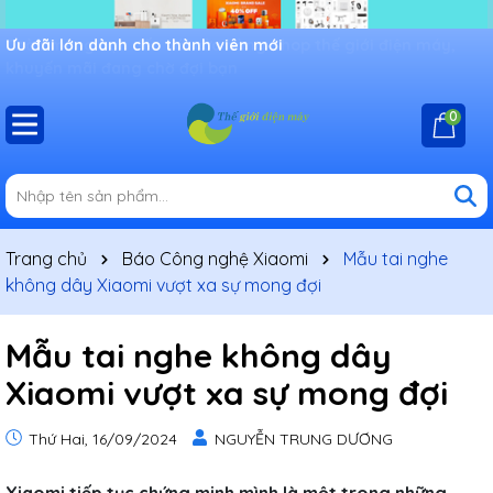
Ưu đãi lớn dành cho thành viên mới
0
Trang chủ
Báo Công nghệ Xiaomi
Mẫu tai nghe
không dây Xiaomi vượt xa sự mong đợi
Mẫu tai nghe không dây
Xiaomi vượt xa sự mong đợi
Thứ Hai, 16/09/2024
NGUYỄN TRUNG DƯƠNG
Xiaomi tiếp tục chứng minh mình là một trong những