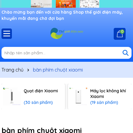
Chào mừng bạn đến với cửa hàng Shop thế giới điện máy,
khuyến mãi đang chờ đợi bạn
0
Trang chủ
bàn phím chuột xiaomi
Quạt điện Xiaomi
Máy lọc không khí
Xiaomi
(30 sản phẩm)
(19 sản phẩm)
bàn phím chuột xiaomi