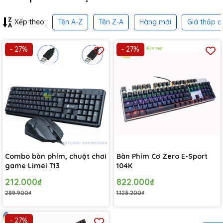
Tên A-Z
Tên Z-A
Hàng mới
Giá thấp đ
Xếp theo:
- 27%
- 27%
Combo bàn phím, chuột chơi
Bàn Phím Cơ Zero E-Sport
game Limei T13
104K
212.000₫
822.000₫
289.900₫
1.123.200₫
- 27%